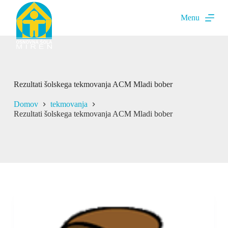
S
Menu
k
i
p
t
o
c
o
n
Rezultati šolskega tekmovanja ACM Mladi bober
t
e
Domov
tekmovanja
n
Rezultati šolskega tekmovanja ACM Mladi bober
t